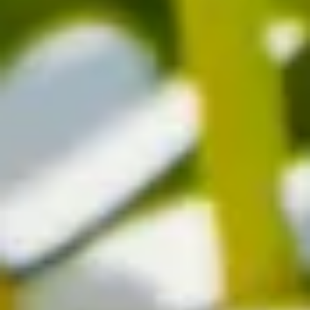
und Natürlichkeit. Zwischen Liebenden können sie jedoch auch die
Frage stellen: „Liebst du mich noch?“ Bei einzelnen Margeriten als
Liebesgeschenk ist also Vorsicht geboten. In einem Strauß sind
Margeriten allerdings immer eine schöne Ergänzung, denn sie
bringen Helligkeit und Fröhlichkeit in die Farbenpracht. In einem
weißen Strauß signalisieren sie – wie auch andere weiße Blumen –
Treue und Unschuld.
Auch die Namen der Margeriten tragen eine schöne Bedeutung. Der
botanische Name „Leucanthemum“ stammt aus dem Altgriechischen
und bedeutet „weiße Blume“. Der Name „Margeriten“ leitet sich aus
dem Französischen ab und lässt sich mit „Perle“ übersetzen. Ob
„Perle“ oder „weiße Blume“, Margeriten sind auf jeden Fall eine
wunderschöne Ergänzung für bunte Sommer- oder Festtagssträuße.
Nur noch ein Schritt
Die Artikel in deinem Warenkorb warten auf deine Bestellung.
Zum Warenkorb
WIR BRINGEN DICH ZUM
AUFBLÜHEN