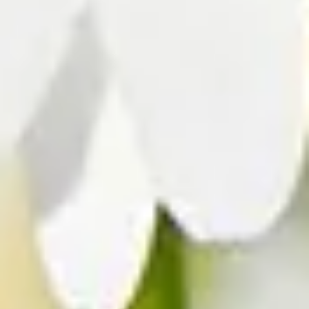
typischen Wiesenblumen.
Steckbrief
Herkunft
Europa
Familie
Korbblütler
Blütezeit
Mai
-
September
Standort
Windgeschützt, Halbschatten bis Sonne
Symbolik
Liebesorakel, Glück, Natürlichkeit
Farbe