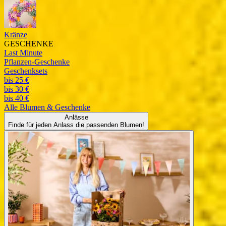
Kränze
GESCHENKE
Last Minute
Pflanzen-Geschenke
Geschenksets
bis 25 €
bis 30 €
bis 40 €
Alle
Blumen & Geschenke
Anlässe
Finde für jeden Anlass die passenden Blumen!