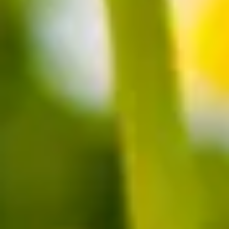
gegen Erkältung oder bei offenen Wunden soll sie helfen.
Margeriten: Wohin pflanzen und wie
schneiden?
Margeriten sind sehr pflegeleicht und äußerst robust, was sie zu
großartigen Garten- und Balkonpflanzen macht. Sie wachsen auf
unterschiedlichsten Böden und vertragen sowohl Halbschatten als
auch Sonne. Wichtig ist, dass die Margeriten windgeschützt
wachsen und großzügig gegossen werden. Die wenigen
winterharten Arten werden am besten direkt nach der Blüte ein
wenig zurückgeschnitten, der Hauptschnitt erfolgt dann im Herbst.
Die Arten, die frostgeschützt überwintern, werden nur leicht
zurückgeschnitten.
Was bedeuten Margeriten?
„Er liebt mich, er liebt mich nicht …“ So kennen die meisten von
uns die Margeriten: Als Liebesorakel für Kinder. Dabei werden die
meist weißen Blätter ausgezupft, bis das letzte Blatt über die
Antwort entscheidet. Diese Bedeutung überträgt sich auch in die
Blumensprache. Zwar stehen Margeriten zunächst einmal für Glück