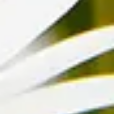
Vertrag widerrufen
Fragen & Antworten
Firmenkunden
Shop-in-Shop
Kontakt
+49 (0)40 / 226 363 27
Mo-Sa.: 8-20 Uhr
service@blume2000.de
Deutschlandweiter Blumenversand
Berlin
Hamburg
München
Köln
Frankfurt
Stuttgart
Düsseldorf
Leipzig
Unternehmen
BLUME2000
Nachhaltigkeit
Karriere & Jobs
Filialen
Barrierefreiheit
Nach Österreich versenden
In die Schweiz versenden