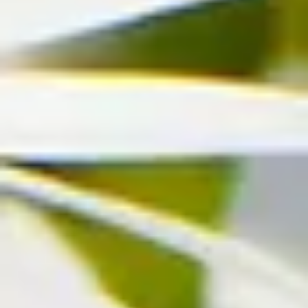
Sponsoring
Wissenswertes
BLUMECARD
Blühkalender
Farbwelten
Blumenlexikon
Pflanzenlexikon
Blumenhoroskop
Service
Bestellung
Versand & Lieferung
Garantie
Reklamation
Vertrag widerrufen
Fragen & Antworten
Firmenkunden
Shop-in-Shop
Kontakt
+49 (0)40 / 226 363 27
Mo-Sa.: 8-20 Uhr
service@blume2000.de
Deutschlandweiter Blumenversand
Berlin
Hamburg
München