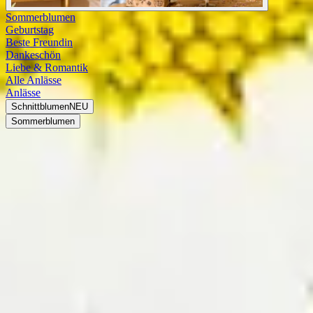
Sommerblumen
Geburtstag
Beste Freundin
Dankeschön
Liebe & Romantik
Alle Anlässe
Anlässe
Schnittblumen
NEU
Sommerblumen
Margeriten (Leucanthemum)
Margeriten online bestellen
Die Margeriten gehören zur Familie der Korbblütler. Die Gattung
umfasst 42 Arten, die alle in Europa heimisch sind. Allerdings sind
nicht alle Arten in allen Teilen Europas beheimatet. Margeriten
werden je nach Art 50 bis 100 cm hoch und blühen von Mai bis
September. Bekannt sind die Margeriten vor allem für ihre reine
weiße Blütenfarbe, sie kommen jedoch auch in Rosa und Rot vor.
Die eigentliche Blüte sitzt allerdings in der Mitte der äußeren
Zungenblätter und ist gelblich gefärbt. Margeriten gehören zu den