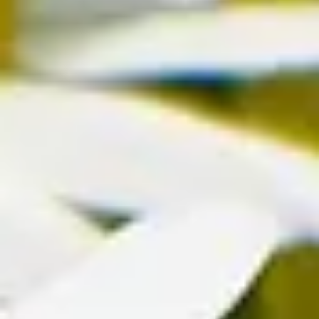
Jetzt zum Newsletter anmelden und 15 % Willkommensrabatt
sichern.
Zum Newsletter anmelden
Unternehmen
BLUME2000
Nachhaltigkeit
Karriere & Jobs
Filialen
Barrierefreiheit
Nach Österreich versenden
In die Schweiz versenden
Sponsoring
Wissenswertes
BLUMECARD
Blühkalender
Farbwelten
Blumenlexikon
Pflanzenlexikon
Blumenhoroskop
Service
Bestellung
Versand & Lieferung
Garantie
Reklamation