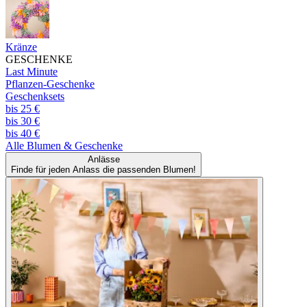
Kränze
GESCHENKE
Last Minute
Pflanzen-Geschenke
Geschenksets
bis 25 €
bis 30 €
bis 40 €
Alle
Blumen & Geschenke
Anlässe
Finde für jeden Anlass die passenden Blumen!