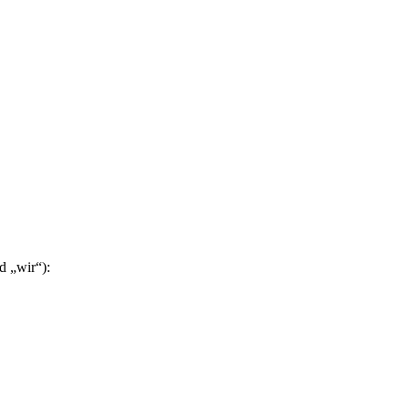
d „wir“):