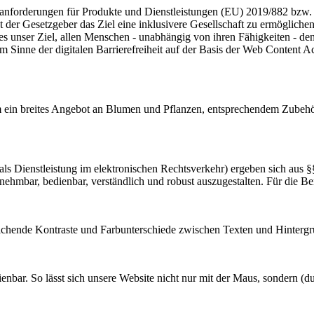
tsanforderungen für Produkte und Dienstleistungen (EU) 2019/882 bzw.
 der Gesetzgeber das Ziel eine inklusivere Gesellschaft zu ermögliche
 unser Ziel, allen Menschen - unabhängig von ihren Fähigkeiten - d
 im Sinne der digitalen Barrierefreiheit auf der Basis der Web Content
lem ein breites Angebot an Blumen und Pflanzen, entsprechendem Zub
(als Dienstleistung im elektronischen Rechtsverkehr) ergeben sich au
hmbar, bedienbar, verständlich und robust auszugestalten. Für die Be
reichende Kontraste und Farbunterschiede zwischen Texten und Hinterg
enbar. So lässt sich unsere Website nicht nur mit der Maus, sondern (du