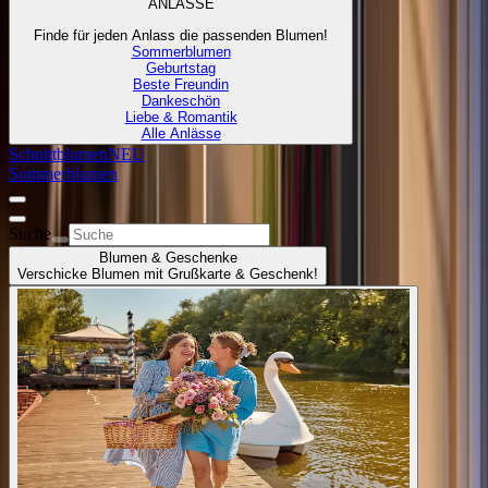
ANLÄSSE
Finde für jeden Anlass die passenden Blumen!
Sommerblumen
Geburtstag
Beste Freundin
Dankeschön
Liebe & Romantik
Alle Anlässe
Schnittblumen
NEU
Sommerblumen
Suche
Blumen & Geschenke
Verschicke Blumen mit Grußkarte & Geschenk!