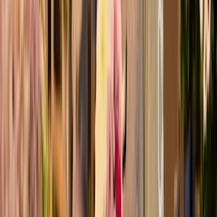
Schön, dass es dich gibt
ø
28
cm
24,99 €
29,99 €