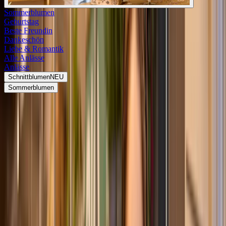
Sommerblumen
Geburtstag
Beste Freundin
Dankeschön
Liebe & Romantik
Alle Anlässe
Anlässe
Schnittblumen
NEU
Sommerblumen
Blumen verschicken
Freude schenken
Schnittblumen für dich
Jetzt entdecken
Sende ein
Wow!
Premium-Blumensträuße