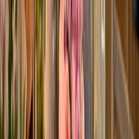
Romantic Summer
ø
35
cm
34,99 €