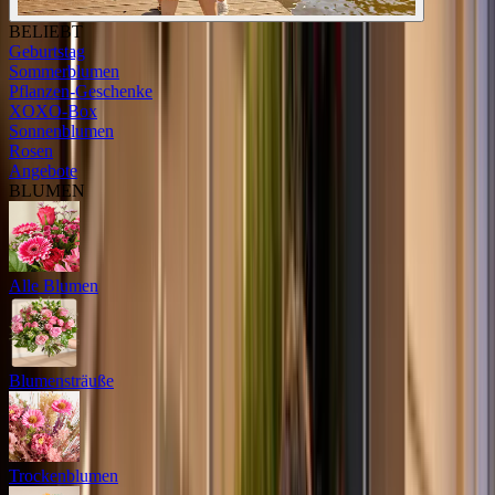
BELIEBT
Geburtstag
Sommerblumen
Pflanzen-Geschenke
XOXO-Box
Sonnenblumen
Rosen
Angebote
BLUMEN
Alle Blumen
Blumensträuße
Trockenblumen