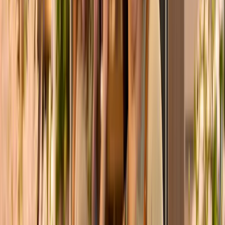
Spätsommerliebe
ø
40
cm
44,99 €