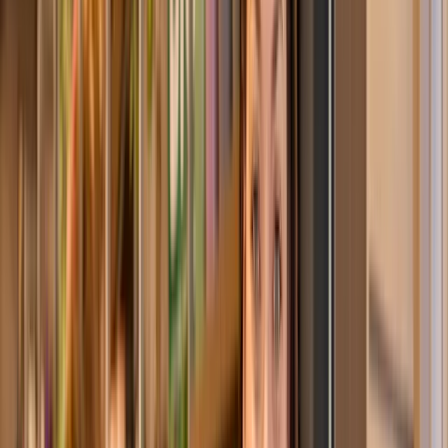
Rote Premium-Rosen - 25 Stiele
ø
30
cm
29,99 €
34,99 €