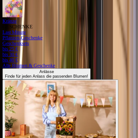
Kränze
GESCHENKE
Last Minute
Pflanzen-Geschenke
Geschenksets
bis 25 €
bis 30 €
bis 40 €
Alle
Blumen & Geschenke
Anlässe
Finde für jeden Anlass die passenden Blumen!