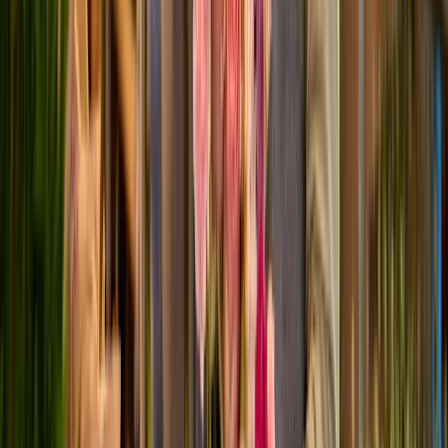
Lieblingsmensch M
ø
28
cm
24,99 €
29,99 €
Alle Premiumsträuße
Alle Premiumsträuße
SAG ES MIT BLUMEN
Schöne Grüße für jeden Anlass
GEBURTSTAG
SOMMERBLUMEN