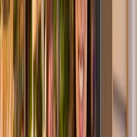
Tropical Sunshine
ø
35
cm
39,99 €