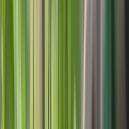
Wurzelware ist nur zwischen Oktober und April erhältlich, also in
der Ruhephase der Pflanzen.
Pflanzung und Pflege von wurzelnackten
Pflanzen