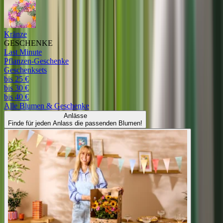
Kränze
GESCHENKE
Last Minute
Pflanzen-Geschenke
Geschenksets
bis 25 €
bis 30 €
bis 40 €
Alle
Blumen & Geschenke
Anlässe
Finde für jeden Anlass die passenden Blumen!