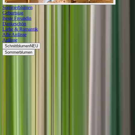
Sommerblumen
Geburtstag
Beste Freundin
Dankeschön
Liebe & Romantik
Alle Anlässe
Anlässe
Schnittblumen
NEU
Sommerblumen
<
Wissenswertes
Wurzelware einpflanzen
Alles über wurzelnackte Pflanzen: Tipps, Tricks und Anleitung zum
Einpflanzen.
Wurzelnackte Pflanzen unterscheiden sich von den traditionellen
Topfpflanzen dadurch, dass sie ohne Erde und Behälter verkauft
werden. Diese Form des Pflanzenverkaufs hat ihre eigenen
einzigartigen Vorzüge, die wir in diesem Artikel näher beleuchten
werden. Wir führen dich durch alles, was du über wurzelnackte
Pflanzen wissen musst, wie sie eingepflanzt und gepflegt werden.