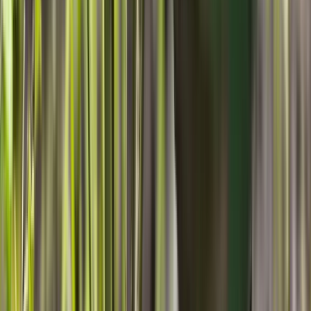
1. Vorbereitung
Wenn du Wurzelware bei uns bestellst, kommt die Pflanze in einer
Freshbag, um sie während des Transports frisch zu halten. Bevor du
die Pflanze in den Boden setzt, kürze die Wurzeln der Pflanze auf
20-30 cm und setze sie in einen Eimer mit Wasser, um sie noch
einmal 12-24 Stunden zu bewässern.
Lockere außerdem den Boden an der Pflanzstelle auf und entferne
Unkraut sowie Steine. Du kannst auch Hornspäne, Bodenaktivator
oder Kompost hinzufügen, um den Boden zu verbessern und die
Pflanzen mit zusätzlichen Nährstoffen zu versorgen.