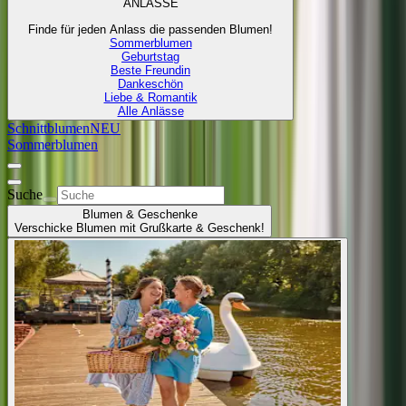
ANLÄSSE
Finde für jeden Anlass die passenden Blumen!
Sommerblumen
Geburtstag
Beste Freundin
Dankeschön
Liebe & Romantik
Alle Anlässe
Schnittblumen
NEU
Sommerblumen
Suche
Blumen & Geschenke
Verschicke Blumen mit Grußkarte & Geschenk!