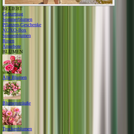
BELIEBT
Geburtstag
Sommerblumen
Pflanzen-Geschenke
XOXO-Box
Sonnenblumen
Rosen
Angebote
BLUMEN
Alle Blumen
Blumensträuße
Trockenblumen