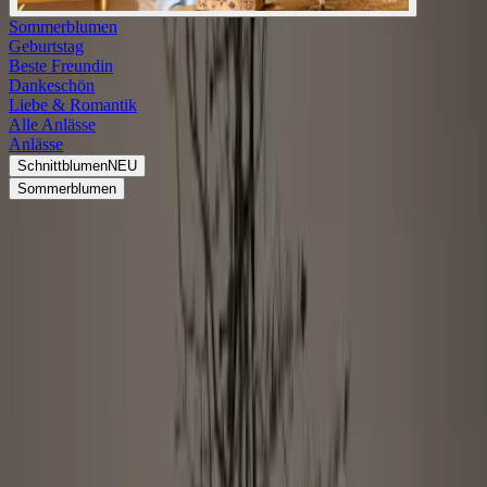
Sommerblumen
Geburtstag
Beste Freundin
Dankeschön
Liebe & Romantik
Alle Anlässe
Anlässe
Schnittblumen
NEU
Sommerblumen
BLUME2000 3D Capsule Collection
An dem 3D-Vasen-Trend kommt niemand mehr vorbei. Gedruckt
sind diese einzigartigen Vasen aus Keramik der absolute Hingucker.