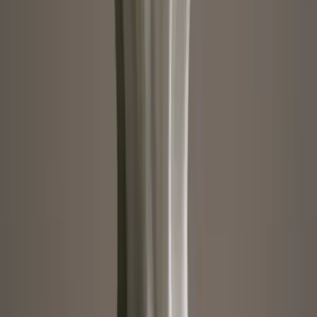
Köln
Frankfurt
Stuttgart
Düsseldorf
Leipzig
Unternehmen
BLUME2000
Nachhaltigkeit
Karriere & Jobs
Filialen
Barrierefreiheit
Nach Österreich versenden
In die Schweiz versenden
Sponsoring
Wissenswertes
BLUMECARD
Blühkalender
Farbwelten
Blumenlexikon
Pflanzenlexikon
Blumenhoroskop
Service
Bestellung
Versand & Lieferung
Garantie