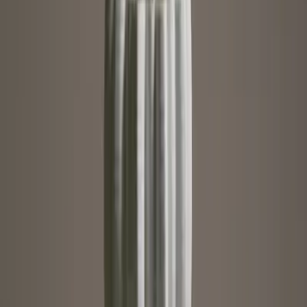
Wir wollen nichts mehr als deine Begeisterung für Design und
Ästhetik. Mit all ihren Formen und Möglichkeiten. Bei uns darfst du
nicht nur, bei uns sollst du. Adé Einheitslook, hallo Individualität!
Nur noch ein Schritt
Die Artikel in deinem Warenkorb warten auf deine Bestellung.
Zum Warenkorb
WIR BRINGEN DICH ZUM
AUFBLÜHEN
Jetzt zum Newsletter anmelden und 15 % Willkommensrabatt
sichern.
Zum Newsletter anmelden
Unternehmen
BLUME2000
Nachhaltigkeit
Karriere & Jobs
Filialen
Barrierefreiheit
Nach Österreich versenden
In die Schweiz versenden