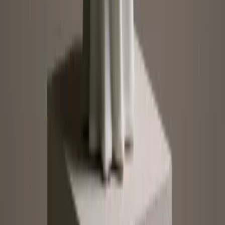
Reklamation
Vertrag widerrufen
Fragen & Antworten
Firmenkunden
Shop-in-Shop
Kontakt
+49 (0)40 / 226 363 27
Mo-Sa.: 8-20 Uhr
service@blume2000.de
Deutschlandweiter Blumenversand
Berlin
Hamburg
München
Köln
Frankfurt
Stuttgart
Düsseldorf
Leipzig
Zahlungsarten
Lieferung
Folge uns
© 2026 BLUME2000 SE, Norderstedt
·
Impressum
·
AGB
·
Datenschutz
·
Widerrufsrecht
·
Compliance
·
Datenschutz-Einstellungen