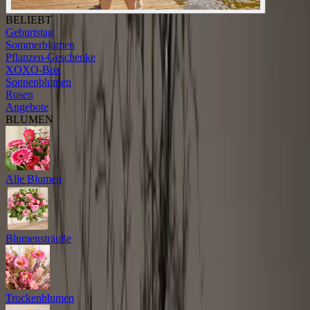
BELIEBT
Geburtstag
Sommerblumen
Pflanzen-Geschenke
XOXO-Box
Sonnenblumen
Rosen
Angebote
BLUMEN
Alle Blumen
Blumensträuße
Trockenblumen