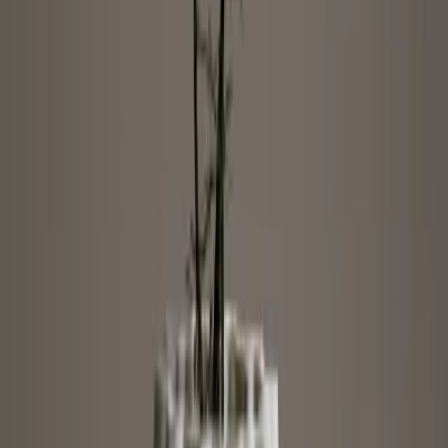
Designs angelehnt an die Natur
Jede Vase wird im 3D Drucker Schicht für Schicht gefertigt. So
entstehen die charakteristischen Rillen, wie die eines Baumstammes.
Einzigartige Formen
Die welligen Designs können nur durch den 3D Druck erreicht
werden und machen die Artikel der Kollektion zu echten Unikaten.
Exklusives BLUME2000 Design
Gedruckt aus dem 3D Drucker sind diese einzigartigen
Keramikvasen der absolute Hingucker und gehören zu en IT-Pieces
des neuen Jahres.
Designs angelehnt an die Natur
Jede Vase wird im 3D Drucker Schicht für Schicht gefertigt. So
entstehen die charakteristischen Rillen, wie die eines Baumstammes.
Einzigartige Formen
Die welligen Designs können nur durch den 3D Druck erreicht
werden und machen die Artikel der Kollektion zu echten Unikaten.