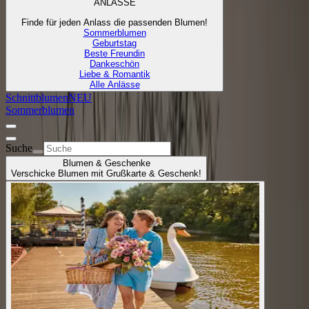
ANLÄSSE
Finde für jeden Anlass die passenden Blumen!
Sommerblumen
Geburtstag
Beste Freundin
Dankeschön
Liebe & Romantik
Alle Anlässe
Schnittblumen
NEU
Sommerblumen
Suche
Blumen & Geschenke
Verschicke Blumen mit Grußkarte & Geschenk!