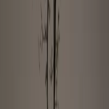
Blumen & Pflanzen-Geschenke kannst du weiterhin online
verschicken.
Zur Startseite
Für deine Kreationen
Dürfen wir vorstellen: Unsere 3D Capsule Collection! Einzigartige
Designs, nachhaltig gefertigt aus dem 3D-Drucker und erhältlich in
zeitlosem Creme oder sanftem Hellblau. Aber das Allertollste: Diese
Kollektion ist unser eigenes Herzensprojekt!
Jede der fünf Vasen und der Übertopf sind so gestaltet, dass sie
deine Kreativität beflügeln – die perfekte Basis, um deine
Blumenarrangements immer wieder neu zu erfinden. Kombiniere,
probiere aus, gestalte nach Lust und Laune!
Unsere Capsule-Collection
Exklusives BLUME2000 Design
Gedruckt aus dem 3D Drucker sind diese einzigartigen
Keramikvasen der absolute Hingucker und gehören zu en IT-Pieces
des neuen Jahres.