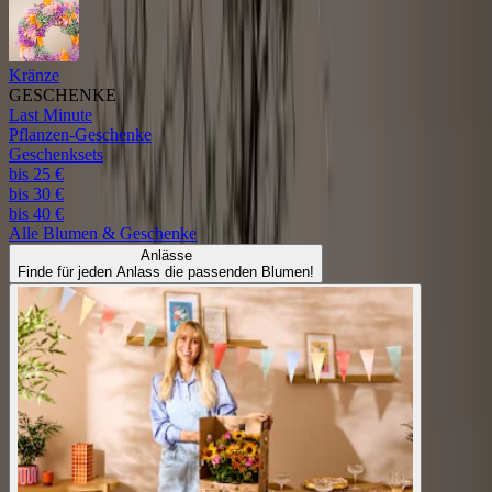
Kränze
GESCHENKE
Last Minute
Pflanzen-Geschenke
Geschenksets
bis 25 €
bis 30 €
bis 40 €
Alle
Blumen & Geschenke
Anlässe
Finde für jeden Anlass die passenden Blumen!