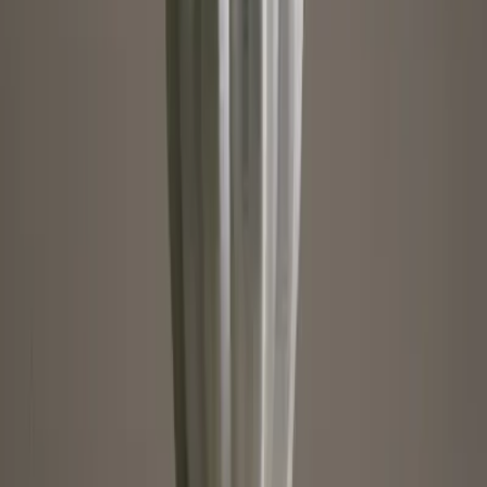
Sponsoring
Wissenswertes
BLUMECARD
Blühkalender
Farbwelten
Blumenlexikon
Pflanzenlexikon
Blumenhoroskop
Service
Bestellung
Versand & Lieferung
Garantie
Reklamation
Vertrag widerrufen
Fragen & Antworten
Firmenkunden
Shop-in-Shop
Kontakt
+49 (0)40 / 226 363 27
Mo-Sa.: 8-20 Uhr
service@blume2000.de
Deutschlandweiter Blumenversand
Berlin
Hamburg
München