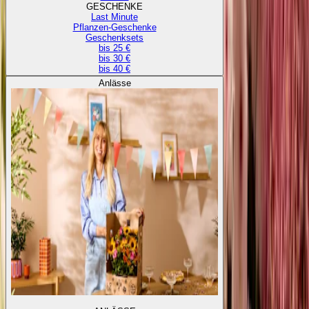
GESCHENKE
Last Minute
Pflanzen-Geschenke
Geschenksets
bis 25 €
bis 30 €
bis 40 €
Anlässe