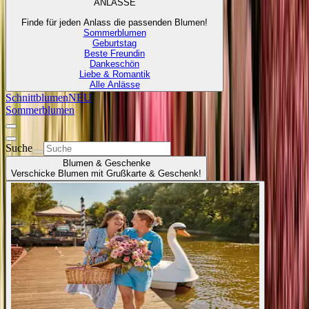
ANLÄSSE
Finde für jeden Anlass die passenden Blumen!
Sommerblumen
Geburtstag
Beste Freundin
Dankeschön
Liebe & Romantik
Alle Anlässe
Schnittblumen
NEU
Sommerblumen
Suche
Blumen & Geschenke
Verschicke Blumen mit Grußkarte & Geschenk!