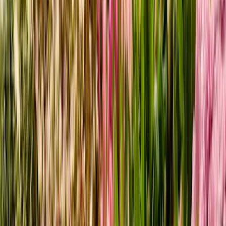
Sonnenblumen
Lilien
Alstromerien
Calla
Astern
Rosen
Verzweigte Rosen
Bartnelken
Lisianthus
Chrysanthemen
Strandflieder
Schleierkraut
Grünes dazu