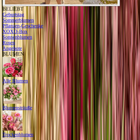
BELIEBT
Geburtstag
Sommerblumen
Pflanzen-Geschenke
XOXO-Box
Sonnenblumen
Rosen
Angebote
BLUMEN
Alle Blumen
Blumensträuße
Trockenblumen