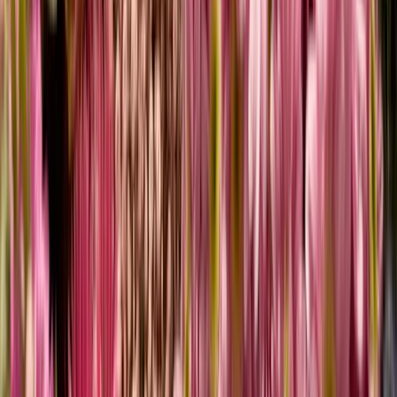
KOMMT SICHER
SEHR
GUT AN
Sorgfältig verpackt, schnell und sicher versendet – damit deine
Schnittblumen frisch bei dir ankommen.
VOM FELD IN DEINE VASE
IN 48H
Nicht jede Pflanze schafft es in unser Sortiment. Und nicht jede
Gärtnerei passt zu unserem Anspruch.
SUPER FRISCH GARANTIERT
REGIONAL, PLASTIKFREI, NACHHALTIG
Wo kann ich Schnittblumen online bestellen?