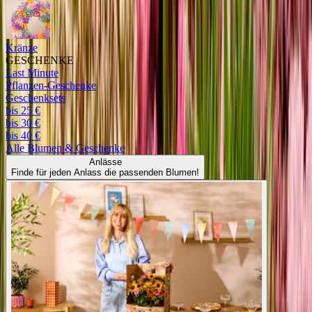
Kränze
GESCHENKE
Last Minute
Pflanzen-Geschenke
Geschenksets
bis 25 €
bis 30 €
bis 40 €
Alle
Blumen & Geschenke
Anlässe
Finde für jeden Anlass die passenden Blumen!