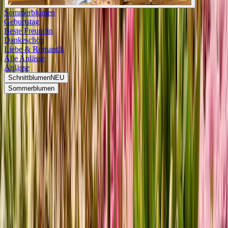
Sommerblumen
Geburtstag
Beste Freundin
Dankeschön
Liebe & Romantik
Alle Anlässe
Anlässe
Schnittblumen
NEU
Sommerblumen
Frische Schnittblumen?
Kaufe ich online.
Ohne Versandkosten*!
Jetzt entdecken
Hol dir den Sommer nach Hause
Frische Blumen kaufen