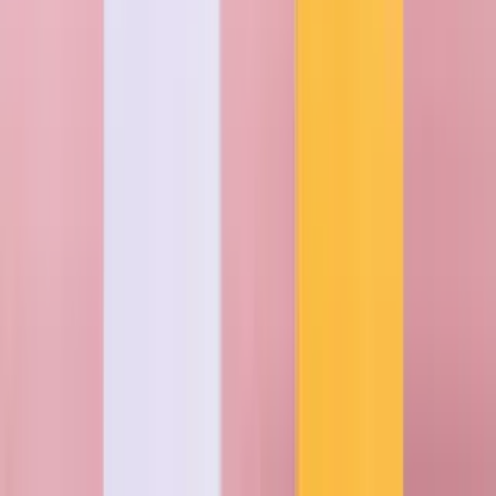
Blumen liefern lassen nach Stuttgart &
deutschlandweit
Du hast auch in anderen deutschen Städten Freunde und Verwandte,
die du gerne mit Blumen überraschen würdest. Kein Problem! Wir
liefern auch in jede andere Stadt in der Bundesrepublik. Lass dich
von unseren beliebtesten Lieferzielen inspirieren.
A
Aachen
Augsburg
B
Bergisch Gladbach
Berlin
Bielefeld
Bochum