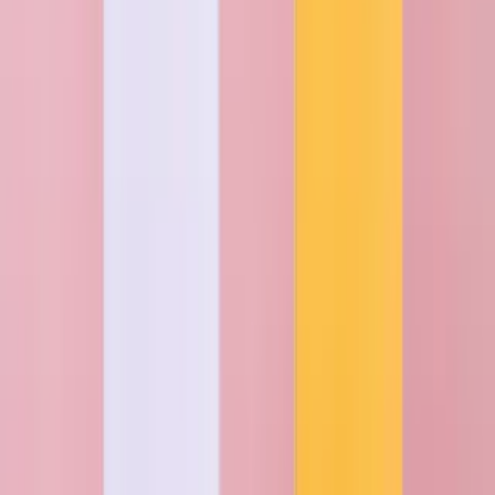
zwischendurch
– unser Service bringt Freude direkt nach Hause.
Über fünf Jahrzehnte Floristik-Erfahrung
Seit 1974 bringen wir Menschen mit frischen Blumen zum Lächeln.
Alles begann in Hamburg-Altona, wo unsere erste Filiale eröffnete.
Die „2000“ in unserem Namen ist eine Hommage an die damalige
Postleitzahl der Hansestadt. Heute, mehr als 50 Jahre später, stehen
wir für florale Qualität, Handwerkskunst und Trendbewusstsein. Ob
romantische Rosen, natürliche Wildblumen oder angesagte
Trockensträuße
– unsere Auswahl begeistert zu jedem Anlass.
Blumenversand Stuttgart
Mit unserem Blumenversand nach Stuttgart verschenkst du pure
Freude – pünktlich und in bester Qualität. Wähle aus unserer bunten
Vielfalt: sonnige
Sommerblumen
, verspielte
Frühlingsblumen
,
goldene
Herbstblumen
oder festliche
Winterblumen
. Jeder Strauß
wird liebevoll gebunden und zaubert garantiert ein Lächeln ins
Gesicht.
Unsere BLUME2000 Filialen in Stuttgart
BLUME2000 Stuttgart Marienstraße
BLUME2000 Stuttgart Epplestraße