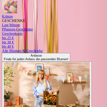
Kränze
GESCHENKE
Last Minute
Pflanzen-Geschenke
Geschenksets
bis 25 €
bis 30 €
bis 40 €
Alle
Blumen & Geschenke
Anlässe
Finde für jeden Anlass die passenden Blumen!