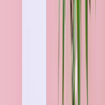
Alle Blumen & Geschenke für Stuttgart
Über 50 Jahre Blumen-Kompetenz
Jeder Strauß wird handgebunden und frisch versendet.
Jährlich über 1 Mio. zufriedene Kunden
Frisch, pünktlich & persönlich. Auf uns ist Verlass!