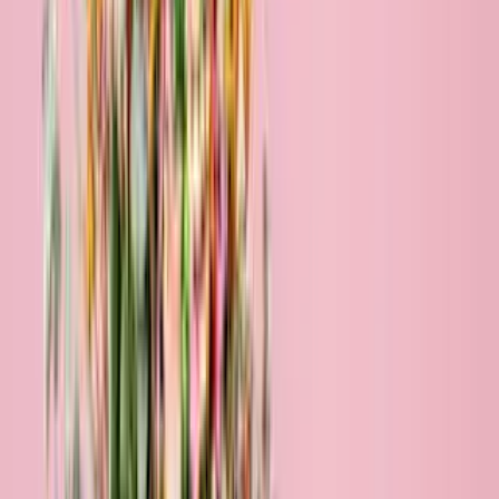
Blumen verschicken nach Stuttgart
In Stuttgart Blumen online zu bestellen war noch nie so einfach:
Wähle deinen Strauß, bestimme das Lieferdatum, überrasche deine
Liebsten mit frischen Blumen und freue dich über die 7-Tage-
Frischegarantie.
Bestelle bis 18 Uhr & wir liefern viele Sträuße schon morgen!
Füge deiner Blumenlieferung eine personalisierte Karte hinzu!
Deutschlandweiter Premiumversand mit DHL!
Sichere Bezahlung per Paypal, Kreditkarte oder Klarna!
Blumenversand Stuttgart - Bestseller
Bestseller