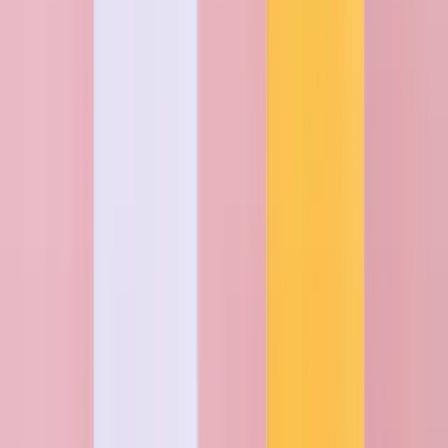
Du hast noch Fragen?
Ob zum Liefertermin, zur Bezahlung oder zum Grußtext.
Wir helfen dir gerne weiter! Schau einfach in unser
FAQ
, dort
findest du Antworten auf die häufigsten Fragen.
Oder ruf uns persönlich unter
+49(0)40 / 226 363 27
an. Unser
Team ist Mo-Sa von 8-20 Uhr für dich da.
Blumen bestellen in Stuttgart – für besondere Momente
Ob klassische
Rosen
, edle
Lilien
oder ein trendiger
Blumenmix
: Mit
Blumen sagst du mehr als Worte es könnten. Verschenke Freude
zum
Geburtstag
, überrasche mit einem
Dankeschön
oder verschicke
deine
Liebe
. Alle Sträuße werden frisch gebunden und pünktlich in
Stuttgart zugestellt. So wird das Verschicken von Blumen nach
Stuttgart ganz unkompliziert.
Online-Blumenversand: deine Vorteile in Stuttgart
Blumen online verschicken spart Zeit und sorgt für glückliche
Gesichter. Mit nur wenigen Klicks bestellst du deinen
Lieblingsstrauß und wir liefern frisch und pünktlich in Stuttgart. Ob
zum
Geburtstag,
als Überraschung oder
einfach mal so