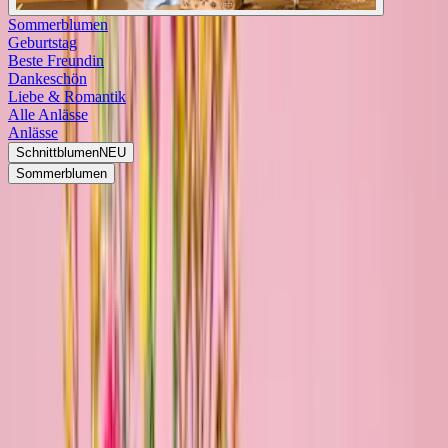
Sommerblumen
Geburtstag
Beste Freundin
Dankeschön
Liebe & Romantik
Alle Anlässe
Anlässe
Schnittblumen
NEU
Sommerblumen