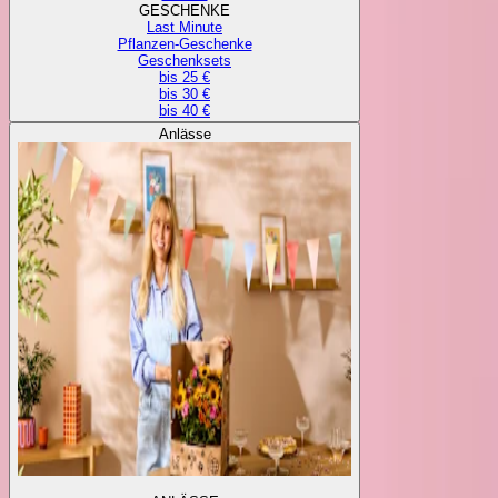
GESCHENKE
Last Minute
Pflanzen-Geschenke
Geschenksets
bis 25 €
bis 30 €
bis 40 €
Anlässe