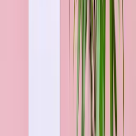
Rote Premium-Rosen - 25 Stiele
34,99 €
Blumen bestellen für Stuttgart nach
Anlass & Budget
Geschenke
nach Anlass
Zu den Anlässen
Geschenke
nach Budget
Sträuße für jedes Budget