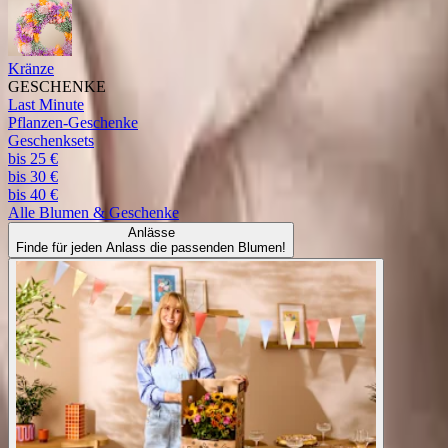
Kränze
GESCHENKE
Last Minute
Pflanzen-Geschenke
Geschenksets
bis 25 €
bis 30 €
bis 40 €
Alle
Blumen & Geschenke
Anlässe
Finde für jeden Anlass die passenden Blumen!