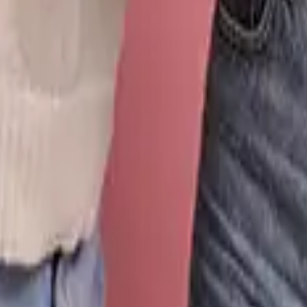
ität für dein Zuhause
serer Auswahl an Blumen unter 40 Euro echte florale Handwerkskunst. Un
oder ihre Größe überzeugen.
e Kränze sind ideal für alle, die Wert auf beständige Schönheit legen.