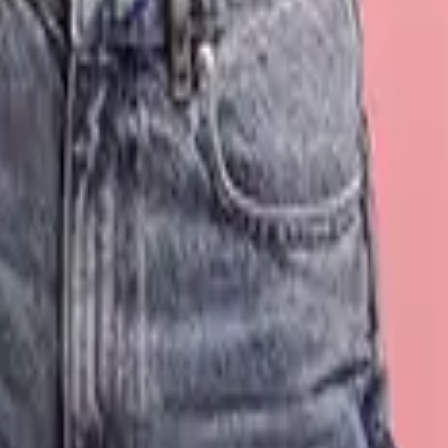
ser Sortiment konzentriert sich hier auf exklusive, detailverliebte
 Genieße das gute Gefühl, ein besonderes Unikat zu verschenken, das