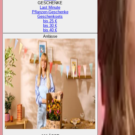
GESCHENKE
Last Minute
Pflanzen-Geschenke
Geschenksets
bis 25 €
bis 30 €
bis 40 €
Anlässe