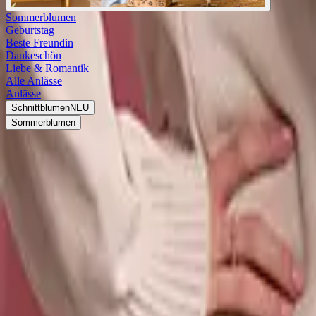
Sommerblumen
Geburtstag
Beste Freundin
Dankeschön
Liebe & Romantik
Alle Anlässe
Anlässe
Schnittblumen
NEU
Sommerblumen
<
Blumen & Geschenke nach Budget
Blumen & Geschenke von 30 bis 40 Euro
Morgen lieferbar
Lila & Orange
Rosen & Gerbera
Bestseller