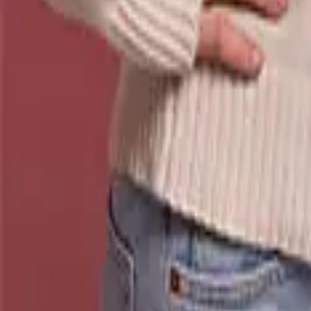
Premium-
Blumen
Beste Freundin
Blumen unter 40 Euro: Handverlesene Qual
Wenn du hochwertige
Blumen verschicken
möchtest, findest du in un
Kränze und ausgewählte Arrangements, die durch ihre Langlebigkeit 
Ob als stilvoller Türschmuck oder edler Blickfang auf dem Tisch – di
weit über den Moment hinaus Freude bereitet.
Nur noch ein Schritt
Die Artikel in deinem Warenkorb warten auf deine Bestellung.
Zum Warenkorb
WIR BRINGEN DICH ZUM
AUFBLÜHEN
Jetzt zum Newsletter anmelden und 15 % Willkommensrabatt sichern.
Zum Newsletter anmelden