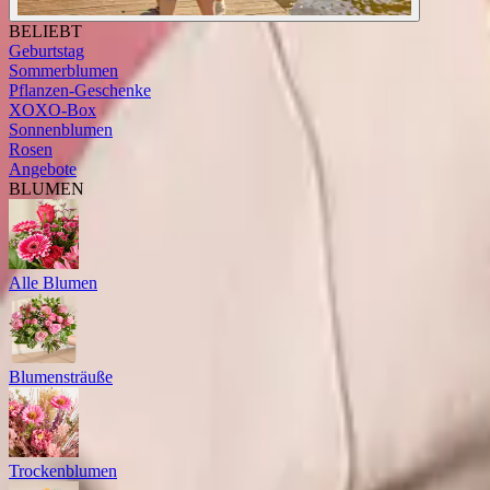
BELIEBT
Geburtstag
Sommerblumen
Pflanzen-Geschenke
XOXO-Box
Sonnenblumen
Rosen
Angebote
BLUMEN
Alle Blumen
Blumensträuße
Trockenblumen