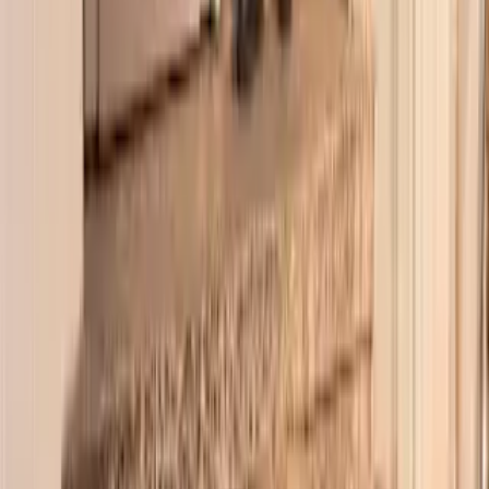
Nach Österreich versenden
In die Schweiz versenden
Sponsoring
Wissenswertes
BLUMECARD
Blühkalender
Farbwelten
Blumenlexikon
Pflanzenlexikon
Blumenhoroskop
Service
Bestellung
Versand & Lieferung
Garantie
Reklamation
Vertrag widerrufen
Fragen & Antworten
Firmenkunden
Shop-in-Shop
Kontakt
+49 (0)40 / 226 363 27
Mo-Sa.: 8-20 Uhr
service@blume2000.de
Deutschlandweiter Blumenversand
Berlin