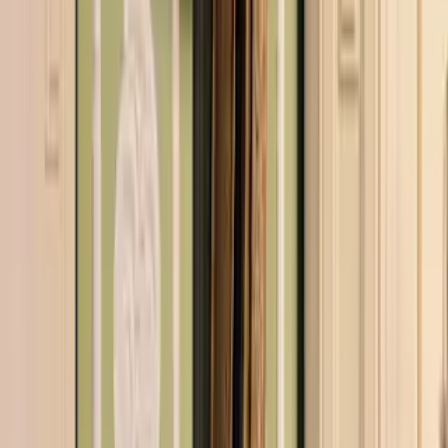
unseren Grußkarten einen individuellen Text verfassen. Deine
Liebsten können sich nun zugleich über deine lieben Worte und die
schönen Blumengrüße freuen.
Blumengruß mit Frischegarantie für
lange Freude
Natürlich sorgen wir auch dafür, dass dein Blumengruß pünktlich
und frisch bei deinen Herzensmenschen ankommt. Du entscheidest,
zu wann die Blumen geliefert werden sollen. Da die Qualität unserer
Blumen und deine Zufriedenheit wichtig sind, garantieren wir dir
sieben Tage Frische. Solltest du dennoch einmal nicht zufrieden
sein, erhältst du nach Wunsch einen neuen Blumenstrauß oder dein
Geld zurück. Versende mit BLUME2000 entspannt und schnell
deine individuellen Blumengrüße.
Nur noch ein Schritt
Die Artikel in deinem Warenkorb warten auf deine Bestellung.
Zum Warenkorb