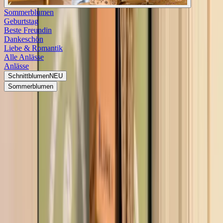
Sommerblumen
Geburtstag
Beste Freundin
Dankeschön
Liebe & Romantik
Alle Anlässe
Anlässe
Schnittblumen
NEU
Sommerblumen
<
Alle Anlässe
Verschicke Blumengrüße
Beste Freundin
Entschuldigung
Einzug
Blumengrüße die von Herzen kommen
Muttertag, Geburtstag oder Hochzeitstag – es gibt viele Anlässe, um
Blumengrüße zu verschenken. Wenn du ein "Ich hab Dich lieb"