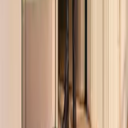
Garantie
Reklamation
Vertrag widerrufen
Fragen & Antworten
Firmenkunden
Shop-in-Shop
Kontakt
+49 (0)40 / 226 363 27
Mo-Sa.: 8-20 Uhr
service@blume2000.de
Deutschlandweiter Blumenversand
Berlin
Hamburg
München
Köln
Frankfurt
Stuttgart
Düsseldorf
Leipzig
Unternehmen
BLUME2000
Nachhaltigkeit
Karriere & Jobs
Filialen
Barrierefreiheit