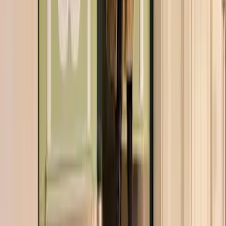
WIR BRINGEN DICH ZUM
AUFBLÜHEN
Jetzt zum Newsletter anmelden und 15 % Willkommensrabatt
sichern.
Zum Newsletter anmelden
Unternehmen
BLUME2000
Nachhaltigkeit
Karriere & Jobs
Filialen
Barrierefreiheit
Nach Österreich versenden
In die Schweiz versenden
Sponsoring
Wissenswertes
BLUMECARD
Blühkalender
Farbwelten
Blumenlexikon
Pflanzenlexikon
Blumenhoroskop
Service
Bestellung
Versand & Lieferung