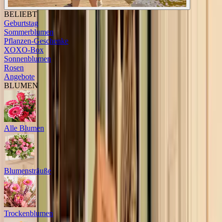
BELIEBT
Geburtstag
Sommerblumen
Pflanzen-Geschenke
XOXO-Box
Sonnenblumen
Rosen
Angebote
BLUMEN
Alle Blumen
Blumensträuße
Trockenblumen