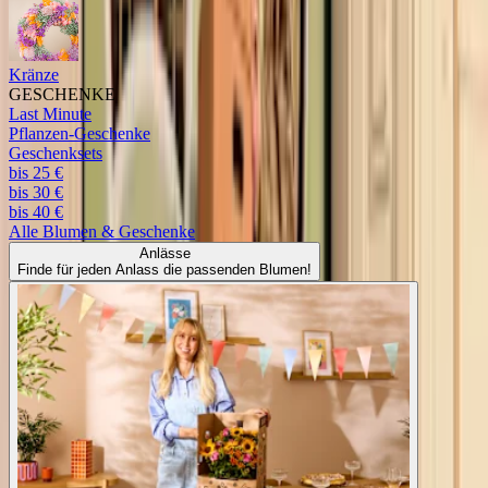
Kränze
GESCHENKE
Last Minute
Pflanzen-Geschenke
Geschenksets
bis 25 €
bis 30 €
bis 40 €
Alle
Blumen & Geschenke
Anlässe
Finde für jeden Anlass die passenden Blumen!