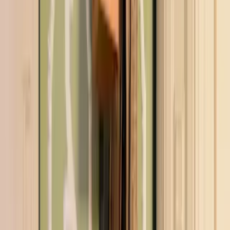
oder ein einfaches "Vielen Dank, dass es Dich gibt" aussprechen
möchten, probiere es mit einem Blumengruß. Denn mit den
verschiedenen Blüten kannst du kleine, elegante Nachrichten mit
großer Wirkung vermitteln. Eine Gerbera steht beispielsweise für die
Aussage: Durch Dich wird alles noch schöner. Eine rote Rose
hingegen drückt unendliche Liebe aus und eine Malve zeigt der
besten Freundin, wie gern man sie hat. Nutze die Sprache der
Blumen, um Anderen eine Freude zu machen oder an traurigen
Tagen Trost zu spenden.
Blumengrüße zu jedem Anlass
Damit du Anderen bedeutsame und hübsche Blumengrüße schicken
kannst, bieten wir eine große Auswahl verschiedener Blumen und
Pflanzen. Egal, ob sonnengelbe oder fröhlich bunte Blumensträuße
für den Neuzugang in der Familie oder zurückhaltende Pflanzen für
eine Trauerfeier: Blumen passen zu jedem Anlass und zeigen, dass
du in Gedanken bei den Beschenkten bist. Bekunde Liebe,
Freundschaft oder Anerkennung mit kunstvollen Arrangements oder
schlichten Blüten aus unserem
Blumenversand
. Und wenn es etwas
mehr sein darf, bestelle doch eine Tafel Schokolade oder eine
Flasche prickelnden Sekt zu den duftenden Blumen dazu. Neben
den Sträußen bieten wir dir viele kleine Geschenkideen wie zum
Beispiel schmackhafte Pralinen an, die sich toll mit frischen Blumen
kombinieren lassen. Soll es ganz persönlich sein, kannst du mit