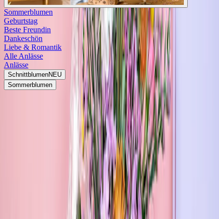
Sommerblumen
Geburtstag
Beste Freundin
Dankeschön
Liebe & Romantik
Alle Anlässe
Anlässe
Schnittblumen
NEU
Sommerblumen
<
Marken
BLUME2000 Collection
Entdecke deine neue Lieblingsmarke für modernes Design mit
einem Hauch von Scandi-Vibes.
Unsere BLUME2000 Collection ist liebevoll und sorgfältig für dich
zusammengestellt und bietet dir eine Auswahl an Basics, die durch
besondere Highlights ergänzt werden.
Wir lieben natürlich anmutende Materialien und das spiegelt sich in
unseren Produkten wider. Ob Steingut oder mattes Metall – jedes