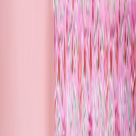
Stuttgart
Düsseldorf
Leipzig
Unternehmen
BLUME2000
Nachhaltigkeit
Karriere & Jobs
Filialen
Barrierefreiheit
Nach Österreich versenden
In die Schweiz versenden
Sponsoring
Wissenswertes
BLUMECARD
Blühkalender
Farbwelten
Blumenlexikon
Pflanzenlexikon
Blumenhoroskop
Service
Bestellung
Versand & Lieferung
Garantie
Reklamation
Vertrag widerrufen