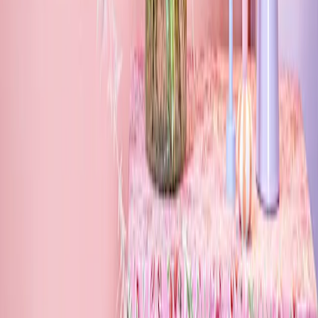
Blühkalender
Farbwelten
Blumenlexikon
Pflanzenlexikon
Blumenhoroskop
Service
Bestellung
Versand & Lieferung
Garantie
Reklamation
Vertrag widerrufen
Fragen & Antworten
Firmenkunden
Shop-in-Shop
Kontakt
+49 (0)40 / 226 363 27
Mo-Sa.: 8-20 Uhr
service@blume2000.de
Deutschlandweiter Blumenversand
Berlin
Hamburg
München
Köln
Frankfurt