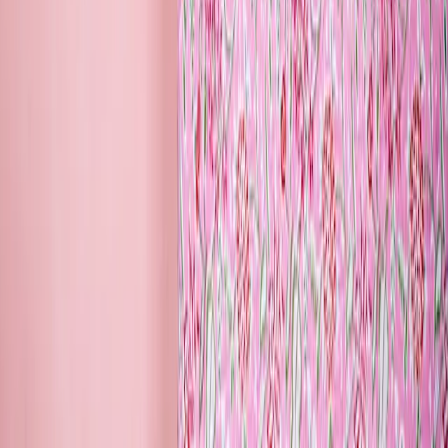
Fragen & Antworten
Firmenkunden
Shop-in-Shop
Kontakt
+49 (0)40 / 226 363 27
Mo-Sa.: 8-20 Uhr
service@blume2000.de
Deutschlandweiter Blumenversand
Berlin
Hamburg
München
Köln
Frankfurt
Stuttgart
Düsseldorf
Leipzig
Zahlungsarten
Lieferung
Folge uns
© 2026 BLUME2000 SE, Norderstedt
·
Impressum
·
AGB
·
Datenschutz
·
Widerrufsrecht
·
Compliance
·
Datenschutz-Einstellungen
·
Sitemap
*
Alle Preise inkl. gesetzlicher Mehrwertsteuer und zzgl.
Versandkosten. Lieferung innerhalb Deutschlands.