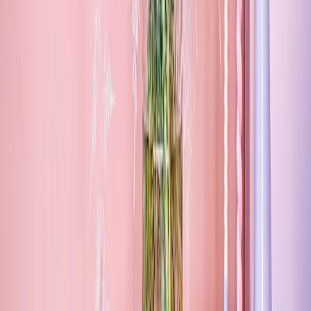
Nur noch ein Schritt
Die Artikel in deinem Warenkorb warten auf deine Bestellung.
Zum Warenkorb
WIR BRINGEN DICH ZUM
AUFBLÜHEN
Jetzt zum Newsletter anmelden und 15 % Willkommensrabatt
sichern.
Zum Newsletter anmelden
Unternehmen
BLUME2000
Nachhaltigkeit
Karriere & Jobs
Filialen
Barrierefreiheit
Nach Österreich versenden
In die Schweiz versenden
Sponsoring
Wissenswertes
BLUMECARD