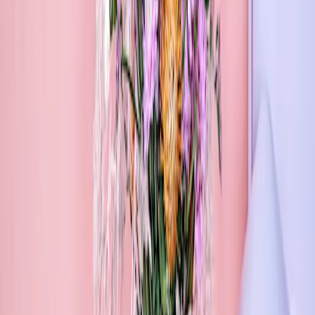
Stück verkörpert zeitlose Eleganz und nachhaltigen Stil.
Besonders stolz sind wir auf unsere eigenkreierten und in Europa
hergestellten
Lieblingsvasen aus recyceltem Glas
, die nicht nur
umweltfreundlich, sondern auch echte Hingucker sind. Und für
deine Pflanzen bieten wir die
handglasierte Portugal-
Übertopfserie
, die deinen grünen Mitbewohnern einen stilvollen
Rahmen gibt.
Tauche ein in die Vielfalt der BLUME2000 Collection und lass dich
von unserem einzigartigen Mix aus Funktionalität und Ästhetik
begeistern.