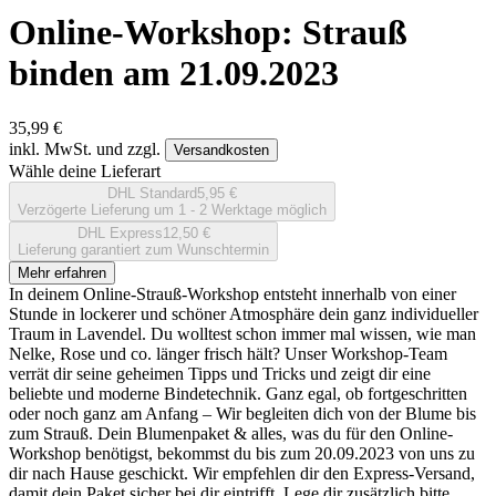
Online-Workshop: Strauß
binden am 21.09.2023
35,99 €
inkl. MwSt. und zzgl.
Versandkosten
Wähle deine Lieferart
DHL Standard
5,95 €
Verzögerte Lieferung um 1 - 2 Werktage möglich
DHL Express
12,50 €
Lieferung garantiert zum Wunschtermin
Mehr erfahren
In deinem Online-Strauß-Workshop entsteht innerhalb von einer
Stunde in lockerer und schöner Atmosphäre dein ganz individueller
Traum in Lavendel. Du wolltest schon immer mal wissen, wie man
Nelke, Rose und co. länger frisch hält? Unser Workshop-Team
verrät dir seine geheimen Tipps und Tricks und zeigt dir eine
beliebte und moderne Bindetechnik. Ganz egal, ob fortgeschritten
oder noch ganz am Anfang – Wir begleiten dich von der Blume bis
zum Strauß. Dein Blumenpaket & alles, was du für den Online-
Workshop benötigst, bekommst du bis zum 20.09.2023 von uns zu
dir nach Hause geschickt. Wir empfehlen dir den Express-Versand,
damit dein Paket sicher bei dir eintrifft. Lege dir zusätzlich bitte