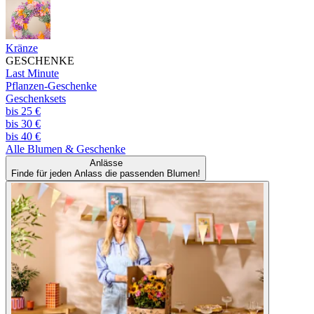
Kränze
GESCHENKE
Last Minute
Pflanzen-Geschenke
Geschenksets
bis 25 €
bis 30 €
bis 40 €
Alle
Blumen & Geschenke
Anlässe
Finde für jeden Anlass die passenden Blumen!