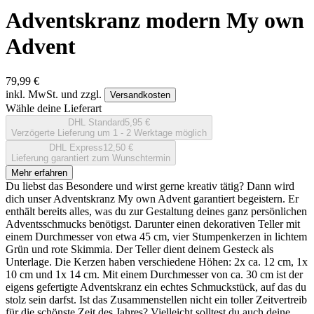
Adventskranz modern My own
Advent
79,99 €
inkl. MwSt. und zzgl.
Versandkosten
Wähle deine Lieferart
DHL Standard
5,95 €
Verzögerte Lieferung um 1 - 2 Werktage möglich
DHL Express
12,50 €
Lieferung garantiert zum Wunschtermin
Mehr erfahren
Du liebst das Besondere und wirst gerne kreativ tätig? Dann wird
dich unser Adventskranz My own Advent garantiert begeistern. Er
enthält bereits alles, was du zur Gestaltung deines ganz persönlichen
Adventsschmucks benötigst. Darunter einen dekorativen Teller mit
einem Durchmesser von etwa 45 cm, vier Stumpenkerzen in lichtem
Grün und rote Skimmia. Der Teller dient deinem Gesteck als
Unterlage. Die Kerzen haben verschiedene Höhen: 2x ca. 12 cm, 1x
10 cm und 1x 14 cm. Mit einem Durchmesser von ca. 30 cm ist der
eigens gefertigte Adventskranz ein echtes Schmuckstück, auf das du
stolz sein darfst. Ist das Zusammenstellen nicht ein toller Zeitvertreib
für die schönste Zeit des Jahres? Vielleicht solltest du auch deine