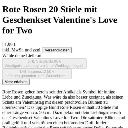
Rote Rosen 20 Stiele mit
Geschenkset Valentine's Love
for Two
51,99 €
inkl. MwSt. und zzgl.
Versandkosten
Wähle deine Lieferart
DHL Standard
5,95 €
Verzögerte Lieferung um 1 - 2 Werktage möglich
DHL Express
12,50 €
Lieferung garantiert zum Wunschtermin
Mehr erfahren
Rote Rosen gelten bereits seit der Antike als Symbol für innige
Liebe und Zuneigung. Was wäre da also besser geeignet, als seinen
Schatz am Valentinstag mit diesen prachtvollen Blumen zu
überraschen? Das üppige Bund Rote Rosen enthält 20 Stiele mit
einer Länge von ca. 50 cm. Dazu bekommt dein Lieblingsmensch
das Geschenkset Valentines Love for Two. Die sattroten Blüten sind
prall gefüllt und verströmen einen betörenden Duft. In der
Beliebtheitsskala steht die Rose seit jeher an erster Stelle. So wurde