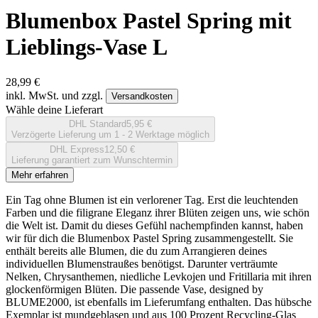
Blumenbox Pastel Spring mit
Lieblings-Vase L
28,99 €
inkl. MwSt. und zzgl.
Versandkosten
Wähle deine Lieferart
DHL Standard
5,95 €
Verzögerte Lieferung um 1 - 2 Werktage möglich
DHL Express
12,50 €
Lieferung garantiert zum Wunschtermin
Mehr erfahren
Ein Tag ohne Blumen ist ein verlorener Tag. Erst die leuchtenden
Farben und die filigrane Eleganz ihrer Blüten zeigen uns, wie schön
die Welt ist. Damit du dieses Gefühl nachempfinden kannst, haben
wir für dich die Blumenbox Pastel Spring zusammengestellt. Sie
enthält bereits alle Blumen, die du zum Arrangieren deines
individuellen Blumenstraußes benötigst. Darunter verträumte
Nelken, Chrysanthemen, niedliche Levkojen und Fritillaria mit ihren
glockenförmigen Blüten. Die passende Vase, designed by
BLUME2000, ist ebenfalls im Lieferumfang enthalten. Das hübsche
Exemplar ist mundgeblasen und aus 100 Prozent Recycling-Glas