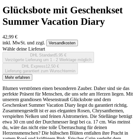
Glücksbote mit Geschenkset
Summer Vacation Diary
42,99 €
inkl. MwSt. und zzgl.
Versandkosten
Wähle deine Lieferart
DHL Standard
5,95 €
Verzögerte Lieferung um 1 - 2 Werktage möglich
DHL Express
12,50 €
Lieferung garantiert zum Wunschtermin
Mehr erfahren
Blumen verströmen einen besonderen Zauber. Daher sind sie das
perfekte Präsent für Menschen, die uns sehr am Herzen liegen. Mit
unserem grandiosen Wiesenstrauß Glücksbote und dem
Geschenkset Summer Vacation Diary liegst du garantiert richtig.
Zusammengestellt ist er aus eleganten Rosen, Chrysanthemen,
verspielten Nelken und feinen Alstromerien. Die Stiellänge beträgt
etwa 30 cm und der Durchmesser liegt bei ca. 17 cm. Was meinst
du, wäre das nicht eine tolle Überraschung für deinen
Herzensmenschen? Die hübschen Blüten entfalten ihre Pracht in
zartem Rosé und kräftigem Pink. Frisches Grün verleiht dem