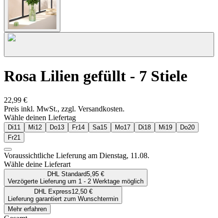
Rosa Lilien gefüllt - 7 Stiele
22,99 €
Preis inkl. MwSt., zzgl. Versandkosten.
Wähle deinen Liefertag
Di
11
Mi
12
Do
13
Fr
14
Sa
15
Mo
17
Di
18
Mi
19
Do
20
Fr
21
Voraussichtliche Lieferung am
Dienstag, 11.08.
Wähle deine Lieferart
DHL Standard
5,95 €
Verzögerte Lieferung um 1 - 2 Werktage möglich
DHL Express
12,50 €
Lieferung garantiert zum Wunschtermin
Mehr erfahren