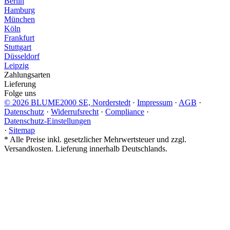
Berlin
Hamburg
München
Köln
Frankfurt
Stuttgart
Düsseldorf
Leipzig
Zahlungsarten
Lieferung
Folge uns
© 2026 BLUME2000 SE, Norderstedt
·
Impressum
·
AGB
·
Datenschutz
·
Widerrufsrecht
·
Compliance
·
Datenschutz-Einstellungen
·
Sitemap
*
Alle Preise inkl. gesetzlicher Mehrwertsteuer und zzgl.
Versandkosten. Lieferung innerhalb Deutschlands.