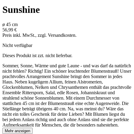
Sunshine
ø
45
cm
56,99 €
Preis inkl. MwSt., zzgl. Versandkosten.
Nicht verfügbar
Dieses Produkt ist zzt. nicht lieferbar.
Sommer, Sonne, Wärme und gute Laune - und was darf da natürlich
nicht fehlen? Richtig! Ein schöner leuchtender Blumenstrauß! Unser
prachtvolles Arrangement Sunshine bringt den Sommer in jedes
Haus. Neben kugeligem Allium, feinen Alstromerien,
Glockenblumen, Nelken und Chrysanthemen enthält das prachtvolle
Ensemble Rittersporn, Salal, edle Rosen, Johanniskraut und
strahlend schöne Sonnenblumen. Mit einem Durchmesser von
stattlichen 45 cm ist der Blumenstrauß eine echte Augenweide. Die
Stiellänge beträgt übrigens 40 cm. Na, was meinst du? Wäre das
nicht ein tolles Geschenk für deine Lieben? Mit Blumen liegst du
bei jedem Anlass richtig und auch ohne Anlass sind sie die perfekte
Aufmerksamkeit für Menschen, die dir besonders nahestehen.
Mehr anzeigen