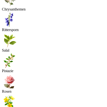
Chrysanthemen
Rittersporn
Salal
Pistazie
Rosen