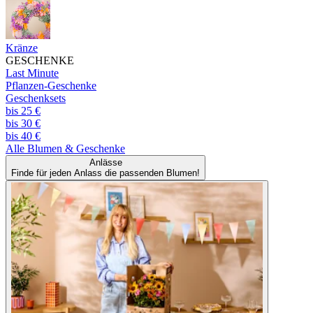
Kränze
GESCHENKE
Last Minute
Pflanzen-Geschenke
Geschenksets
bis 25 €
bis 30 €
bis 40 €
Alle
Blumen & Geschenke
Anlässe
Finde für jeden Anlass die passenden Blumen!