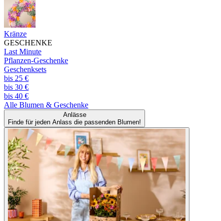
Kränze
GESCHENKE
Last Minute
Pflanzen-Geschenke
Geschenksets
bis 25 €
bis 30 €
bis 40 €
Alle
Blumen & Geschenke
Anlässe
Finde für jeden Anlass die passenden Blumen!