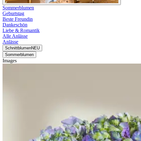
Sommerblumen
Geburtstag
Beste Freundin
Dankeschön
Liebe & Romantik
Alle Anlässe
Anlässe
Schnittblumen
NEU
Sommerblumen
Images