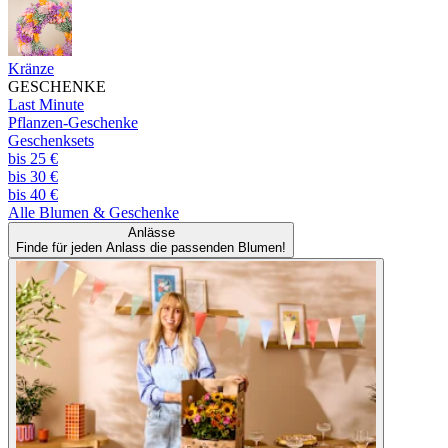
Kränze
GESCHENKE
Last Minute
Pflanzen-Geschenke
Geschenksets
bis 25 €
bis 30 €
bis 40 €
Alle
Blumen & Geschenke
Anlässe
Finde für jeden Anlass die passenden Blumen!