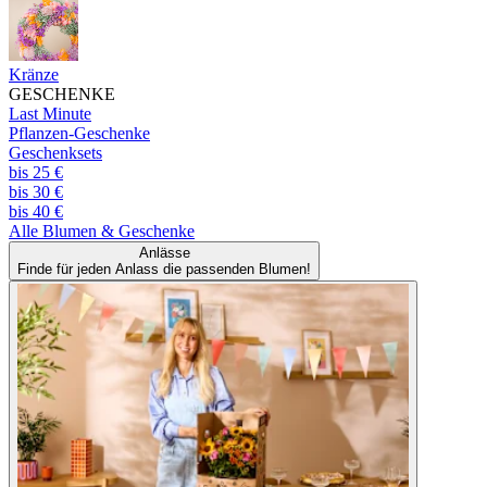
Kränze
GESCHENKE
Last Minute
Pflanzen-Geschenke
Geschenksets
bis 25 €
bis 30 €
bis 40 €
Alle
Blumen & Geschenke
Anlässe
Finde für jeden Anlass die passenden Blumen!