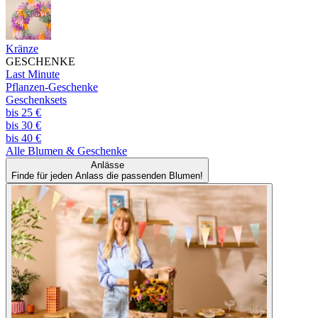
Kränze
GESCHENKE
Last Minute
Pflanzen-Geschenke
Geschenksets
bis 25 €
bis 30 €
bis 40 €
Alle
Blumen & Geschenke
Anlässe
Finde für jeden Anlass die passenden Blumen!