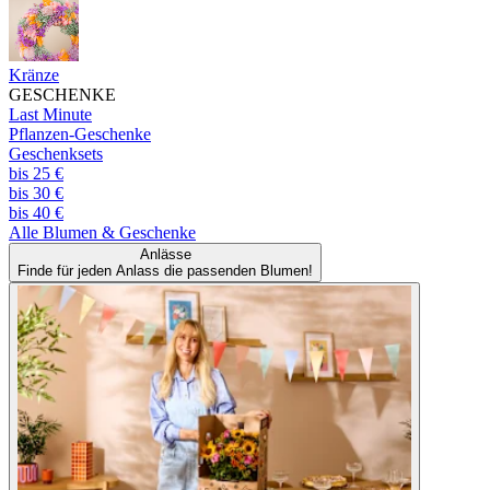
Kränze
GESCHENKE
Last Minute
Pflanzen-Geschenke
Geschenksets
bis 25 €
bis 30 €
bis 40 €
Alle
Blumen & Geschenke
Anlässe
Finde für jeden Anlass die passenden Blumen!