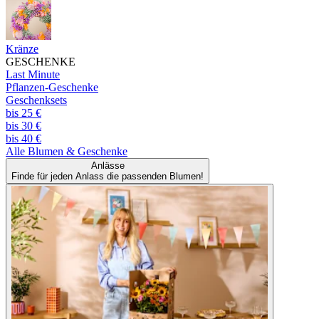
Kränze
GESCHENKE
Last Minute
Pflanzen-Geschenke
Geschenksets
bis 25 €
bis 30 €
bis 40 €
Alle
Blumen & Geschenke
Anlässe
Finde für jeden Anlass die passenden Blumen!