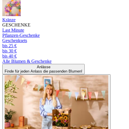
Kränze
GESCHENKE
Last Minute
Pflanzen-Geschenke
Geschenksets
bis 25 €
bis 30 €
bis 40 €
Alle
Blumen & Geschenke
Anlässe
Finde für jeden Anlass die passenden Blumen!