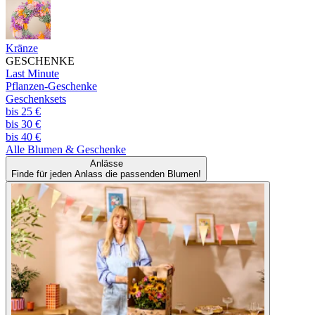
Kränze
GESCHENKE
Last Minute
Pflanzen-Geschenke
Geschenksets
bis 25 €
bis 30 €
bis 40 €
Alle
Blumen & Geschenke
Anlässe
Finde für jeden Anlass die passenden Blumen!