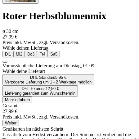
Roter Herbstblumenmix
ø
30
cm
27,99 €
Preis inkl. MwSt., zzgl. Versandkosten.
Wähle deinen Liefertag
Di
1
Mi
2
Do
3
Fr
4
Sa
5
Voraussichtliche Lieferung am
Dienstag, 01.09.
Wähle deine Lieferart
DHL Standard
5,95 €
Verzögerte Lieferung um 1 - 2 Werktage möglich
DHL Express
12,50 €
Lieferung garantiert zum Wunschtermin
Mehr erfahren
Gesamt
27,99 €
Preis inkl. MwSt., zzgl. Versandkosten.
Weiter
Grußkarten im nächsten Schritt
Lass dich vom Herbst verzaubern. Der Sommer ist vorbei und die