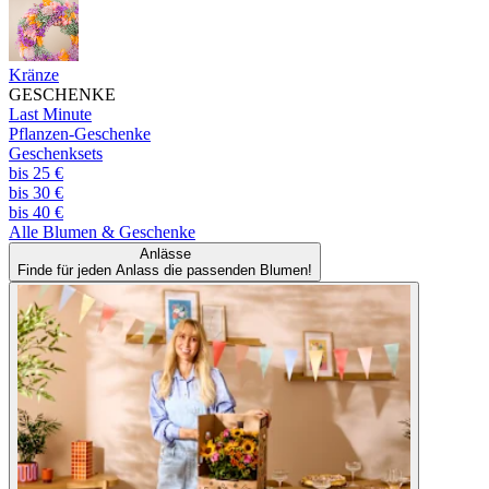
Kränze
GESCHENKE
Last Minute
Pflanzen-Geschenke
Geschenksets
bis 25 €
bis 30 €
bis 40 €
Alle
Blumen & Geschenke
Anlässe
Finde für jeden Anlass die passenden Blumen!