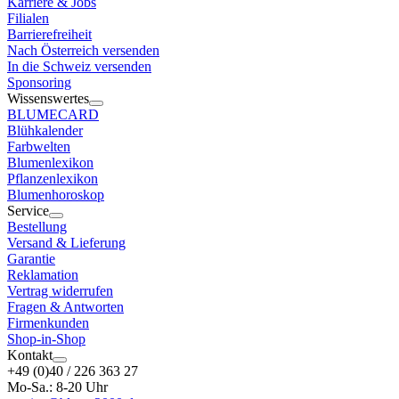
Karriere & Jobs
Filialen
Barrierefreiheit
Nach Österreich versenden
In die Schweiz versenden
Sponsoring
Wissenswertes
BLUMECARD
Blühkalender
Farbwelten
Blumenlexikon
Pflanzenlexikon
Blumenhoroskop
Service
Bestellung
Versand & Lieferung
Garantie
Reklamation
Vertrag widerrufen
Fragen & Antworten
Firmenkunden
Shop-in-Shop
Kontakt
+49 (0)40 / 226 363 27
Mo-Sa.: 8-20 Uhr