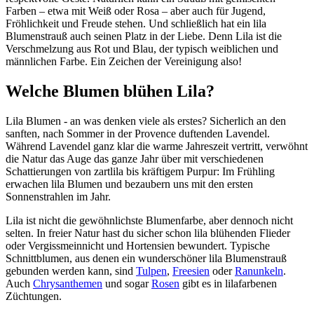
Farben – etwa mit Weiß oder Rosa – aber auch für Jugend,
Fröhlichkeit und Freude stehen. Und schließlich hat ein lila
Blumenstrauß auch seinen Platz in der Liebe. Denn Lila ist die
Verschmelzung aus Rot und Blau, der typisch weiblichen und
männlichen Farbe. Ein Zeichen der Vereinigung also!
Welche Blumen blühen Lila?
Lila Blumen - an was denken viele als erstes? Sicherlich an den
sanften, nach Sommer in der Provence duftenden Lavendel.
Während Lavendel ganz klar die warme Jahreszeit vertritt, verwöhnt
die Natur das Auge das ganze Jahr über mit verschiedenen
Schattierungen von zartlila bis kräftigem Purpur: Im Frühling
erwachen lila Blumen und bezaubern uns mit den ersten
Sonnenstrahlen im Jahr.
Lila ist nicht die gewöhnlichste Blumenfarbe, aber dennoch nicht
selten. In freier Natur hast du sicher schon lila blühenden Flieder
oder Vergissmeinnicht und Hortensien bewundert. Typische
Schnittblumen, aus denen ein wunderschöner lila Blumenstrauß
gebunden werden kann, sind
Tulpen
,
Freesien
oder
Ranunkeln
.
Auch
Chrysanthemen
und sogar
Rosen
gibt es in lilafarbenen
Züchtungen.