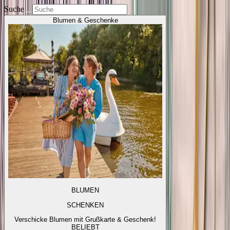
Suche
Blumen & Geschenke
BLUMEN
SCHENKEN
Verschicke Blumen mit Grußkarte & Geschenk!
BELIEBT