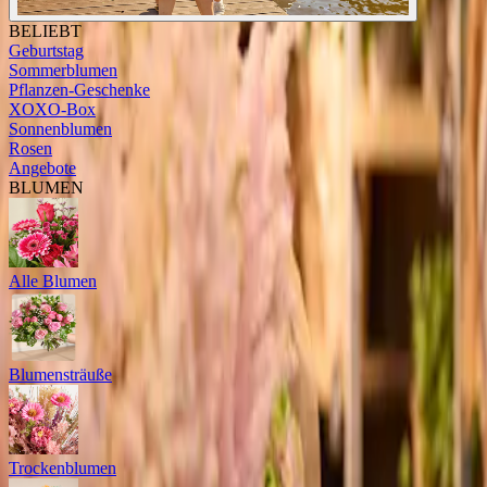
BELIEBT
Geburtstag
Sommerblumen
Pflanzen-Geschenke
XOXO-Box
Sonnenblumen
Rosen
Angebote
BLUMEN
Alle Blumen
Blumensträuße
Trockenblumen