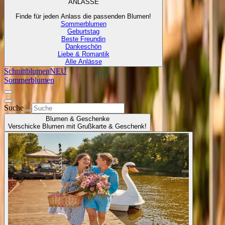
ANLÄSSE
Finde für jeden Anlass die passenden Blumen!
Sommerblumen
Geburtstag
Beste Freundin
Dankeschön
Liebe & Romantik
Alle Anlässe
Schnittblumen
NEU
Sommerblumen
Suche
Blumen & Geschenke
Verschicke Blumen mit Grußkarte & Geschenk!