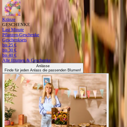
Kränze
GESCHENKE
Last Minute
Pflanzen-Geschenke
Geschenksets
bis 25 €
bis 30 €
bis 40 €
Alle
Blumen & Geschenke
Anlässe
Finde für jeden Anlass die passenden Blumen!