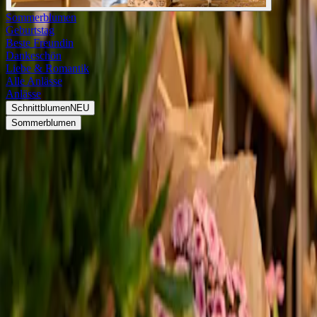
Sommerblumen
Geburtstag
Beste Freundin
Dankeschön
Liebe & Romantik
Alle Anlässe
Anlässe
Schnittblumen
NEU
Sommerblumen
Blumen verschicken
Freude schenken
Schnittblumen für dich
Jetzt entdecken
Sende ein
Wow!
Premium-Blumensträuße