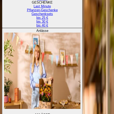
GESCHENKE
Last Minute
Pflanzen-Geschenke
Geschenksets
bis 25 €
bis 30 €
bis 40 €
Anlässe