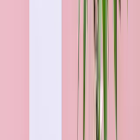
Sträuße für jedes Budget
Alle Blumen & Geschenke für Hamm
Über 50 Jahre Blumen-Kompetenz
Jeder Strauß wird handgebunden und frisch versendet.
Jährlich über 1 Mio. zufriedene Kunden
Frisch, pünktlich & persönlich. Auf uns ist Verlass!