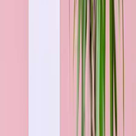
Rote Premium-Rosen - 25 Stiele
29,99 €
34,99 €
Blumen bestellen für Hamm nach Anlass
& Budget
Geschenke
nach Anlass
Zu den Anlässen
Geschenke
nach Budget