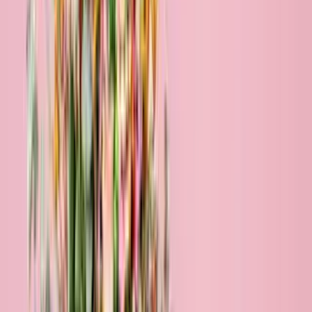
Blumen verschicken nach Hamm
Frische Farben für die Stadt am Kanal! Wenn du Blumen nach
Hamm verschicken möchtest, sind wir dein verlässlicher Partner. Ob
zum Glaselefanten oder in die ruhigen Wohnviertel – wir liefern
deine blumige Überraschung schnell und sicher, damit dein Gruß
genau zum richtigen Zeitpunkt für Freude sorgt.
Bestelle bis 18 Uhr & wir liefern viele Sträuße schon morgen!
Füge deiner Blumenlieferung eine personalisierte Karte hinzu!
Deutschlandweiter Premiumversand mit DHL!
Sichere Bezahlung per Paypal, Kreditkarte oder Klarna!
Blumenservice Hamm - unsere Bestseller
Bestseller