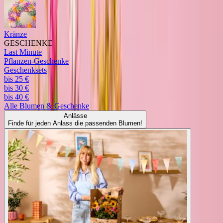
Kränze
GESCHENKE
Last Minute
Pflanzen-Geschenke
Geschenksets
bis 25 €
bis 30 €
bis 40 €
Alle
Blumen & Geschenke
Anlässe
Finde für jeden Anlass die passenden Blumen!