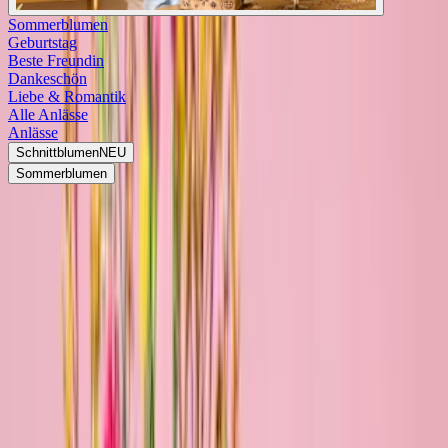
Sommerblumen
Geburtstag
Beste Freundin
Dankeschön
Liebe & Romantik
Alle Anlässe
Anlässe
Schnittblumen
NEU
Sommerblumen