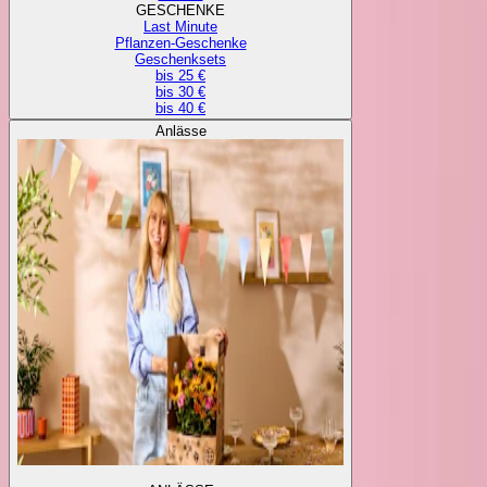
GESCHENKE
Last Minute
Pflanzen-Geschenke
Geschenksets
bis 25 €
bis 30 €
bis 40 €
Anlässe