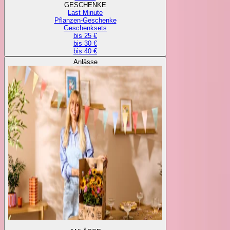
GESCHENKE
Last Minute
Pflanzen-Geschenke
Geschenksets
bis 25 €
bis 30 €
bis 40 €
Anlässe