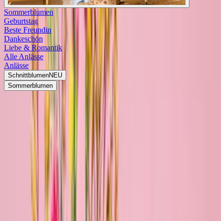
Sommerblumen
Geburtstag
Beste Freundin
Dankeschön
Liebe & Romantik
Alle Anlässe
Anlässe
Schnittblumen
NEU
Sommerblumen