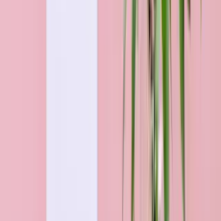
nach Budget
Sträuße für jedes Budget
Alle Blumen & Geschenke für Potsdam
Über 50 Jahre Blumen-Kompetenz
Jeder Strauß wird handgebunden und frisch versendet.
Jährlich über 1 Mio. zufriedene Kunden
Frisch, pünktlich & persönlich. Auf uns ist Verlass!