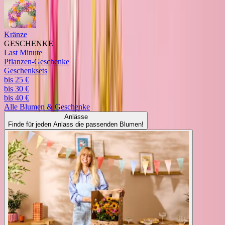
Kränze
GESCHENKE
Last Minute
Pflanzen-Geschenke
Geschenksets
bis 25 €
bis 30 €
bis 40 €
Alle
Blumen & Geschenke
Anlässe
Finde für jeden Anlass die passenden Blumen!