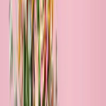
Blumen verschicken nach Potsdam
Königliche Grüße für die Stadt der Schlösser! Möchtest du frische
Blumen nach Potsdam verschicken, um jemandem eine Freude zu
machen? Wir liefern deine blumigen Botschaften zuverlässig direkt
an die Haustür – von Sanssouci bis Babelsberg kommen deine
Grüße garantiert pünktlich und in bester Qualität an.
Bestelle bis 18 Uhr & wir liefern viele Sträuße schon morgen!
Füge deiner Blumenlieferung eine personalisierte Karte hinzu!
Deutschlandweiter Premiumversand mit DHL!
Sichere Bezahlung per Paypal, Kreditkarte oder Klarna!
Blumenlieferung nach Potsdam:
Bestseller
Bestseller