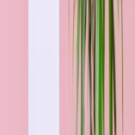
Rote Premium-Rosen - 25 Stiele
34,99 €
Blumen bestellen für Potsdam nach
Anlass & Preis
Geschenke
nach Anlass
Zu den Anlässen
Geschenke