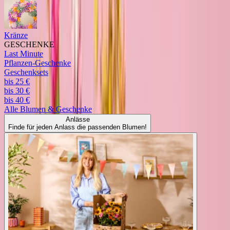
Kränze
GESCHENKE
Last Minute
Pflanzen-Geschenke
Geschenksets
bis 25 €
bis 30 €
bis 40 €
Alle
Blumen & Geschenke
Anlässe
Finde für jeden Anlass die passenden Blumen!