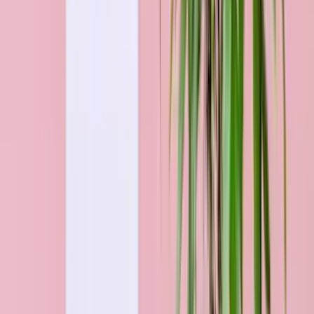
Rote Premium-Rosen - 25 Stiele
34,99 €
Blumen bestellen für Kiel nach Anlass &
Budget
Geschenke
nach Anlass
Zu den Anlässen
Geschenke
nach Budget