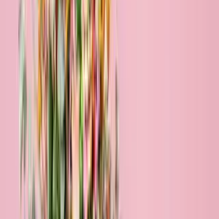
Blumen verschicken nach Kiel
Mit unserem Blumenlieferservice nach Kiel bringst du frische Grüße
direkt an die Förde. Ob nach Kiel-Wik, in die Altstadt oder rüber
nach Gaarden – du bestellst bequem online, wir liefern frisch und
pünktlich. Ohne viel Schnickschnack, aber mit viel Gefühl. Jetzt
Blumen nach Kiel versenden!
Bestelle bis 18 Uhr & wir liefern viele Sträuße schon morgen!
Füge deiner Blumenlieferung eine personalisierte Karte hinzu!
Deutschlandweiter Premiumversand mit DHL!
Sichere Bezahlung per Paypal, Kreditkarte oder Klarna!
Blumenversand nach Kiel - Bestseller
Bestseller