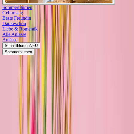
Sommerblumen
Geburtstag
Beste Freundin
Dankeschön
Liebe & Romantik
Alle Anlässe
Anlässe
Schnittblumen
NEU
Sommerblumen