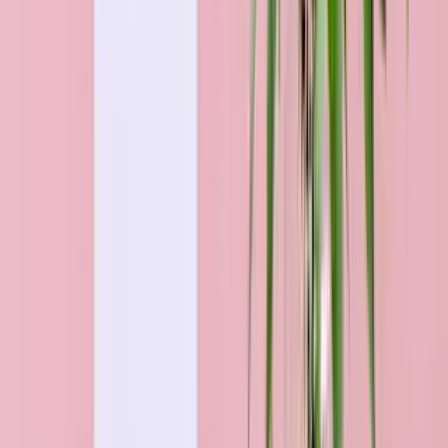
Sträuße für jedes Budget
Alle Blumen & Geschenke für Kiel
Über 50 Jahre Blumen-Kompetenz
Jeder Strauß wird handgebunden und frisch versendet.
Jährlich über 1 Mio. zufriedene Kunden
Frisch, pünktlich & persönlich. Auf uns ist Verlass!