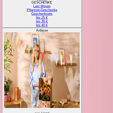
GESCHENKE
Last Minute
Pflanzen-Geschenke
Geschenksets
bis 25 €
bis 30 €
bis 40 €
Anlässe